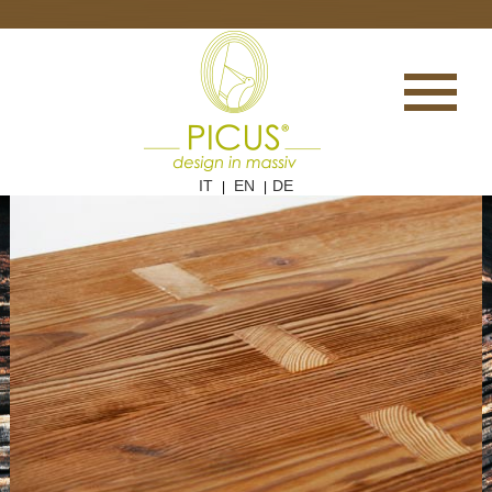
IT
EN
DE
|
|