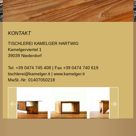
KONTAKT
TISCHLEREI KAMELGER HARTWIG
Kamelgerviertel 1
39039 Niederdorf
Tel. +39 0474 745 408 | Fax +39 0474 740 619
tischlerei@kamelger.it
|
www.kamelger.it
MwSt.-Nr: 01407050218